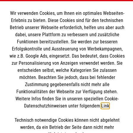
Informationen
Wir verwenden Cookies, um Ihnen ein optimales Webseiten-
Erlebnis zu bieten. Diese Cookies sind für den technischen
Betrieb unserer Webseite erforderlich, helfen uns aber auch
dabei, unsere Plattform zu verbessern und zusätzliche
Kontakt
Funktionen bereitzustellen. Sie werden zur besseren
Impressum
Malteser online
Erfolgskontrolle und Aussteuerung von Werbekampagnen,
Datenschutz
wie z.B. Google Ads, eingesetzt. Das bedeutet, dass Cookies
Barrierefreiheit
zur Personalisierung von Anzeigen verwendet werden. Sie
Malteser Eichstätt
entscheiden selbst, welche Kategorien Sie zulassen
Malteser Deutschland
möchten. Beachten Sie jedoch, dass bei fehlender
Soziale Netzwerke
Zustimmung gegebenenfalls nicht mehr alle
Malteserorden
Funktionalitäten der Webseite zur Verfügung stehen.
Malteser Jugend
Weitere Infos finden Sie in unseren speziellen Cookie-
Malteser International
Datenschutzhinweisen unter folgendem
Link
.
Spendenkonto
Sharepoint
Technisch notwendige Cookies können nicht abgelehnt
werden, da ein Betrieb der Seite dann nicht mehr