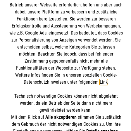
Betrieb unserer Webseite erforderlich, helfen uns aber auch
dabei, unsere Plattform zu verbessern und zusätzliche
Kontakt
Funktionen bereitzustellen. Sie werden zur besseren
Erfolgskontrolle und Aussteuerung von Werbekampagnen,
Impressum
Malteser online
wie z.B. Google Ads, eingesetzt. Das bedeutet, dass Cookies
Datenschutz
zur Personalisierung von Anzeigen verwendet werden. Sie
Barrierefreiheit
entscheiden selbst, welche Kategorien Sie zulassen
Malteser Eichstätt
möchten. Beachten Sie jedoch, dass bei fehlender
Malteser Deutschland
Soziale Netzwerke
Zustimmung gegebenenfalls nicht mehr alle
Malteserorden
Funktionalitäten der Webseite zur Verfügung stehen.
Weitere Infos finden Sie in unseren speziellen Cookie-
Malteser Jugend
Datenschutzhinweisen unter folgendem
Link
.
Malteser International
Spendenkonto
Sharepoint
Technisch notwendige Cookies können nicht abgelehnt
werden, da ein Betrieb der Seite dann nicht mehr
gewährleistet werden kann.
Malteser Hilfsdienst e.V.
Mit dem Klick auf
Alle akzeptieren
stimmen Sie zusätzlich
Der Malteser Hilfsdienst e.V. ist als eingetragene
Liga-Bank Eichstätt
dem Gebrauch der nicht notwendigen Cookies zu. Um Ihre
gemeinnützige Organisation von der Körperschaft- und